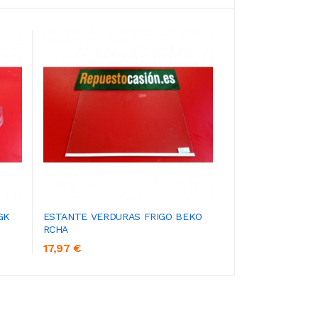
GK
ESTANTE VERDURAS FRIGO BEKO
COMPRESOR RECU
RCHA
17,97 €
26,96 €