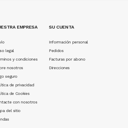
AÑADIR AL CARRITO
UESTRA EMPRESA
SU CUENTA
vío
Información personal
so legal
Pedidos
rminos y condiciones
Facturas por abono
bre nosotros
Direcciones
go seguro
ítica de privacidad
lítica de Cookies
ntacte con nosotros
pa del sitio
endas