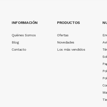
AÑADIR AL CARRITO
INFORMACIÓN
PRODUCTOS
N
Quiénes Somos
Ofertas
En
Blog
Novedades
Avi
Contacto
Los más vendidos
Té
So
Pa
Pol
Po
Co
Ma
Ti