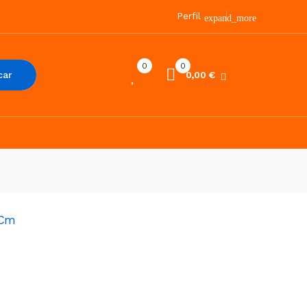
Perfil
expand_more
0
0
car
0,00 €
 Cm