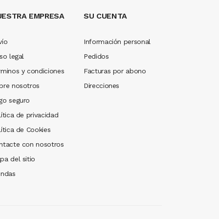
UESTRA EMPRESA
SU CUENTA
vío
Información personal
so legal
Pedidos
rminos y condiciones
Facturas por abono
bre nosotros
Direcciones
go seguro
ítica de privacidad
lítica de Cookies
ntacte con nosotros
pa del sitio
endas