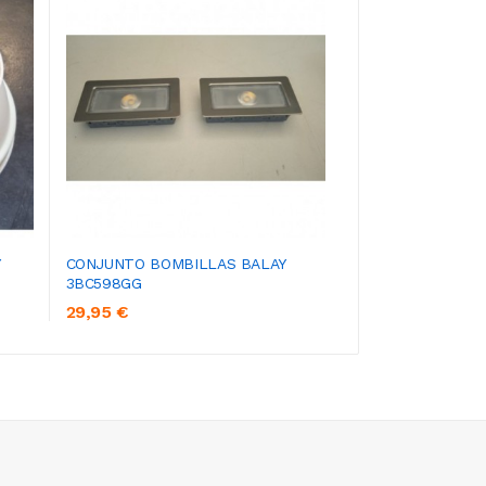
FRONTAL TEKA C
0,00 €
CONJUNTO BOMBILLAS BALAY
3BC598GG
29,95 €