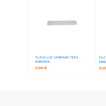
PLACA LUZ CAMPANA TEKA
FIL
81460106
DM6
0,00 €
0,0